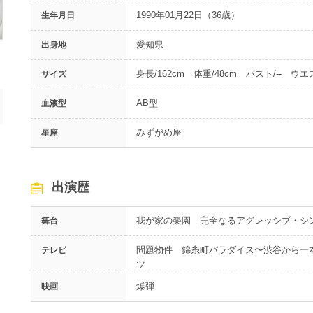
1990年01月22日（36歳）
生年月日
愛知県
出身地
身長/162cm 体重/48cm バスト/-- ウエス
サイズ
AB型
血液型
みずがめ座
星座
出演歴
我が家の楽園 完全なるアグレッシブ・シ
舞台
問題物件 錦糸町パラダイス〜渋谷から一
テレビ
ツ
爆弾
映画