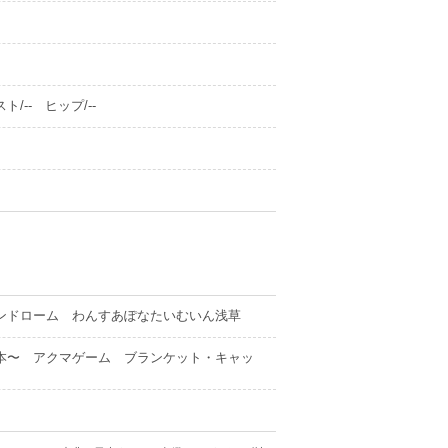
ト/-- ヒップ/--
ンドローム わんすあぽなたいむいん浅草
本〜 アクマゲーム ブランケット・キャッ