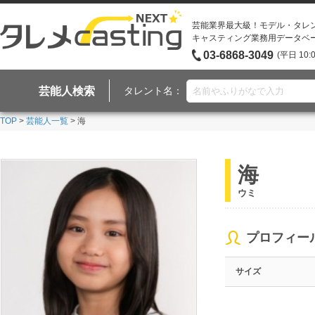
芸能業界最大級！モデル・タレ
キャスティング業務用データベ
03-6868-3049
(平日 10:
芸能人検索
タレント名：
TOP
>
芸能人一覧
> 海
海
ウミ
プロフィー
サイズ