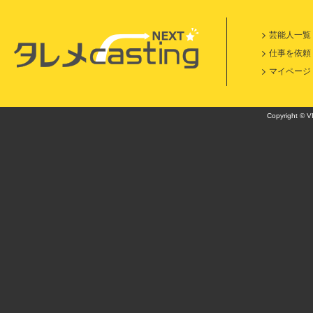
芸能人一覧
仕事を依頼
マイページ
Copyright © VI