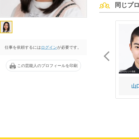
同じプ
仕事を依頼するには
ログイン
が必要です。
この芸能人のプロフィールを印刷
佐々木 葵
駒谷 理乃
山