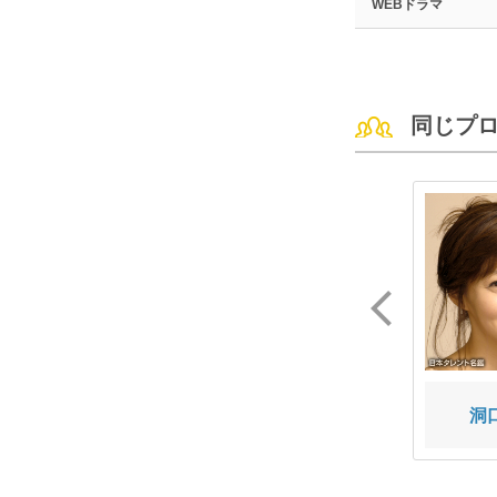
WEBドラマ
同じプ
長内 映里香
藤枝 喜輝
洞