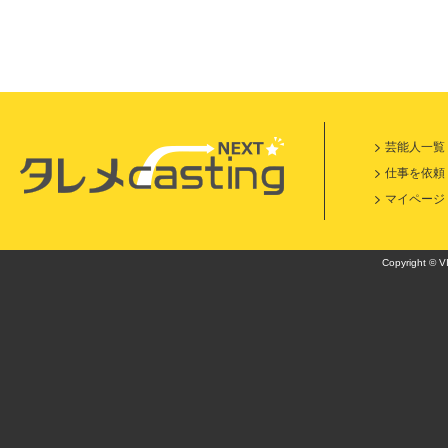
芸能人一覧
仕事を依頼
マイページ
Copyright © VI