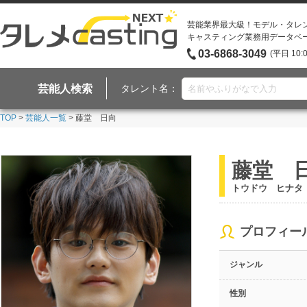
芸能業界最大級！モデル・タレ
キャスティング業務用データベ
03-6868-3049
(平日 10:
芸能人検索
タレント名：
TOP
>
芸能人一覧
> 藤堂 日向
藤堂 
トウドウ ヒナタ
プロフィー
ジャンル
性別