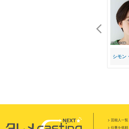
トレヴァー・ハルバー
よはく
シモン
ソン
芸能人一覧
仕事を依頼