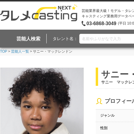
芸能業界最大級！モデル・タレ
キャスティング業務用データベ
03-6868-3049
(平日 10:
芸能人検索
タレント名：
TOP
>
芸能人一覧
> サニー・マックレンドン
サニー
サニー マックレ
プロフィー
ジャンル
性別