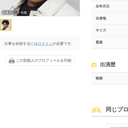
生年月日
出身地
サイズ
星座
仕事を依頼するには
ログイン
が必要です。
この芸能人のプロフィールを印刷
出演歴
映画
同じプ