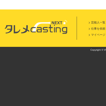
芸能人一覧
仕事を依頼
マイページ
Copyright © VI