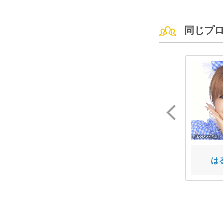
同じプ
沖 なつ芽
竹内 麗
は