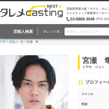
芸能業界最大級！モデル・タレ
キャスティング業務用データベ
03-6868-3049
(平日 10:
芸能人検索
タレント名：
TOP
>
芸能人一覧
> 宮瀬 隼
宮瀬 
ミヤセ ジュン
プロフィー
ジャンル
性別