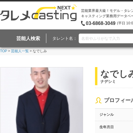
芸能業界最大級！モデル・タレ
キャスティング業務用データベ
03-6868-3049
(平日 10:
芸能人検索
タレント名：
TOP
>
芸能人一覧
> なでしみ
なでし
ナデシミ
プロフィー
ジャンル
生年月日