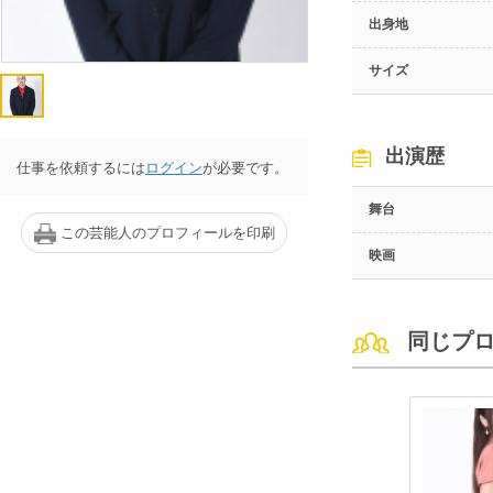
出身地
サイズ
出演歴
仕事を依頼するには
ログイン
が必要です。
舞台
この芸能人のプロフィールを印刷
映画
同じプ