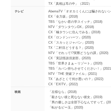
TX「真相は耳の中」（2022）
AbemaTV「オオカミくんには騙されないシー
テレビ
EX「全力坂」(2018)
TBS「なかい君の学スイッチ」(2018)
NTV「ダウンタウンDX」(2018)
CX「極タウンに住んでみる」(2018)
EX「ロンドンハーツ」(2020)
CX「スカッとジャパン」(2020)
TX「二軒目どうする？」(2020)
NTV「それって!?実際どうなの課」(2020)
CX「実話怪談倶楽部」(2020)
TBS「世界さまぁ～リゾート」(2020)
TBS「カバン持ちさせてください！」(2021
NTV「THE 突破ファイル」(2021)
TX「あざとくて何が悪いの？」(2022)
CX「EXITV」(2022)
「左様なら」(2018)
映画
「殺さない彼と死なない彼女」(2019)
「男の優しさは全部下心なんですって」(201
「転がるビー玉」(2020)