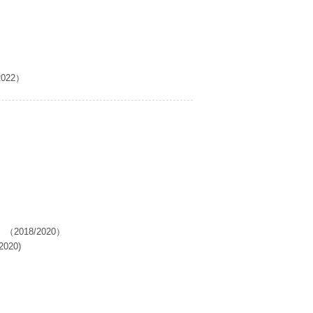
22）
018/2020）
20)
）