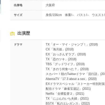
大阪府
出身地
身長/156cm 体重/-- バスト/-- ウエスト/-
サイズ
出演歴
TX「オー・マイ・ジャンプ！」(2018)
ドラマ
CX「海月姫」(2018)
EX「おっさんずラブ」(2018)
TX「恋のツキ」(2018)
TBS「グッドワイフ」(2019)
TX「きのう何食べた？」(2019)
スカパー！朝のTwitterドラマ「流行語」(201
AbemaTV「17.3 about a sex」(2020)
EXドラマスペシャル「ストーカー特別対策班」
配信ドラマ「麻雀宝湯記」(2021)
Netflix「全裸監督２」(2021)
TX「にぶんのいち夫婦」(2021)
BSTX「私のエレガンス」(2022)