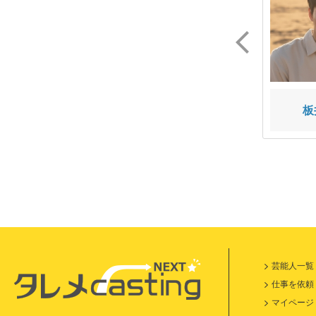
根岸 葵海
宮澤 空
板
芸能人一覧
仕事を依頼
マイページ