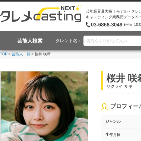
芸能業界最大級！モデル・タレ
キャスティング業務用データベ
03-6868-3049
(平日 10:
芸能人検索
タレント名：
TOP
>
芸能人一覧
> 桜井 咲希
桜井 咲
サクライ サキ
プロフィー
ジャンル
生年月日