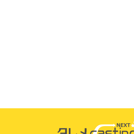
J
いっとん
ENVii GA