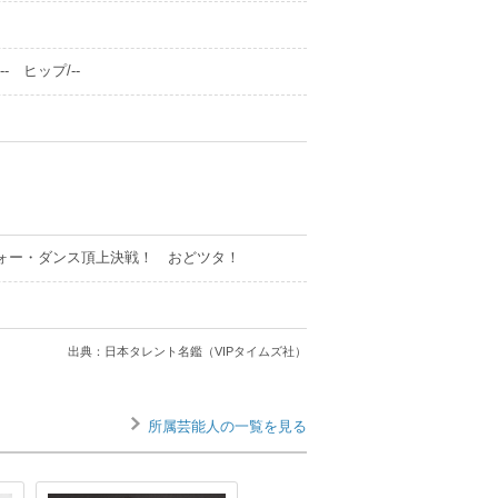
- ヒップ/--
フォー・ダンス頂上決戦！ おどツタ！
出典：日本タレント名鑑（VIPタイムズ社）
所属芸能人の一覧を見る