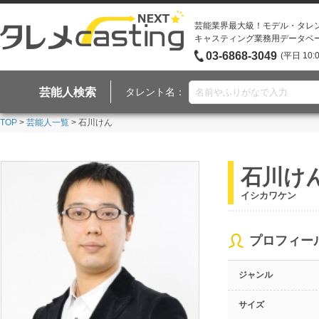
芸能業界最大級！モデル・タレ
キャスティング業務用データベ
03-6868-3049
(平日 10:
芸能人検索
タレント名：
TOP
>
芸能人一覧
> 石川けん
石川け
イシカワケン
プロフィー
ジャンル
サイズ