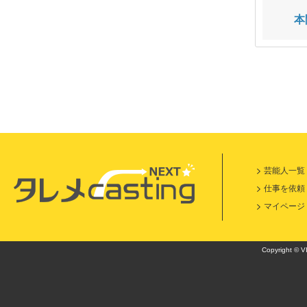
佐藤 誠純
勝田 庸介
本
芸能人一覧
仕事を依頼
マイページ
Copyright © VI