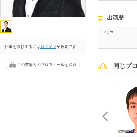
出演歴
ドラマ
仕事を依頼するには
ログイン
が必要です。
この芸能人のプロフィールを印刷
同じプ