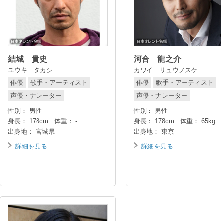
結城 貴史
河合 龍之介
ユウキ タカシ
カワイ リュウノスケ
俳優
歌手・アーティスト
俳優
歌手・アーティスト
声優・ナレーター
声優・ナレーター
性別： 男性
性別： 男性
身長： 178cm 体重： -
身長： 178cm 体重： 65kg
出身地： 宮城県
出身地： 東京
詳細を見る
詳細を見る