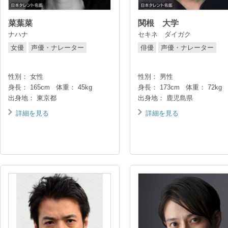
菜葉菜
関根 大学
ナハナ
セキネ ダイガク
女優
声優・ナレーター
俳優
声優・ナレーター
性別： 女性
性別： 男性
身長： 165cm 体重： 45kg
身長： 173cm 体重： 72kg
出身地： 東京都
出身地： 鹿児島県
詳細を見る
詳細を見る