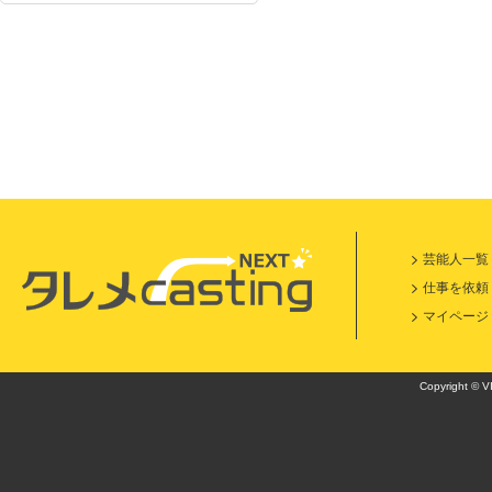
芸能人一覧
仕事を依頼
マイページ
Copyright © VI