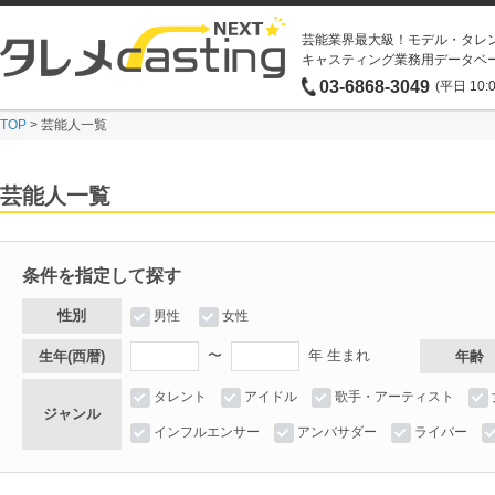
芸能業界最大級！モデル・タレ
キャスティング業務用データベ
03-6868-3049
(平日 10:
TOP
> 芸能人一覧
芸能人一覧
条件を指定して探す
性別
男性
女性
〜
年 生まれ
生年(西暦)
年齢
タレント
アイドル
歌手・アーティスト
ジャンル
インフルエンサー
アンバサダー
ライバー