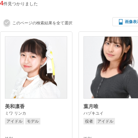
4
件見つかりました
画像表
このページの検索結果を全て選択
美和凛香
葉月唯
ミワ リンカ
ハヅキユイ
アイドル
モデル
役者
アイドル