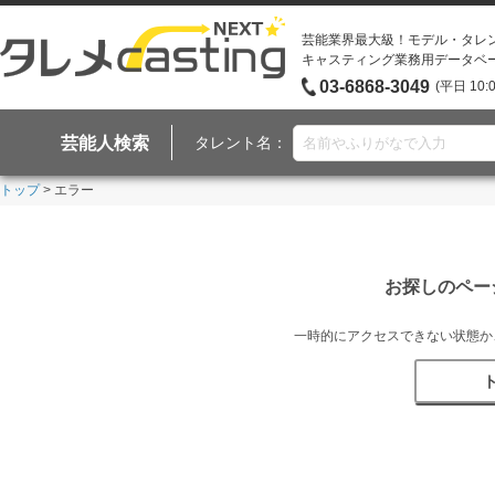
芸能業界最大級！モデル・タレ
キャスティング業務用データベ
03-6868-3049
(平日 10:
芸能人検索
タレント名：
トップ
> エラー
お探しのペー
一時的にアクセスできない状態か