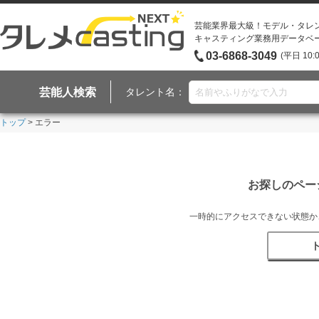
芸能業界最大級！モデル・タレ
キャスティング業務用データベ
03-6868-3049
(平日 10:
芸能人検索
タレント名：
トップ
> エラー
お探しのペー
一時的にアクセスできない状態か