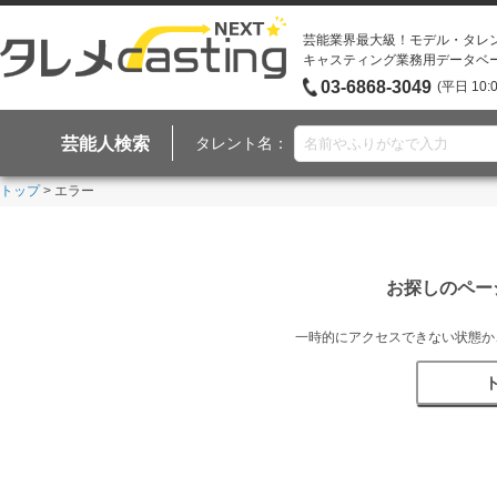
芸能業界最大級！モデル・タレ
キャスティング業務用データベ
03-6868-3049
(平日 10:
芸能人検索
タレント名：
トップ
> エラー
お探しのペー
一時的にアクセスできない状態か