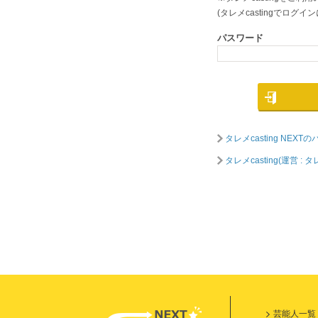
(タレメcastingでロ
パスワード
タレメcasting NE
タレメcasting(運営
芸能人一覧