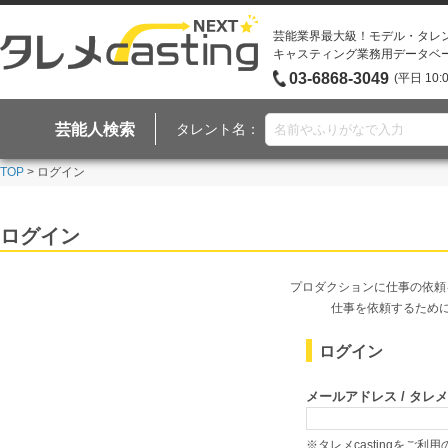
芸能業界最大級！モデル・タレ
キャスティング業務用データベ
03-6868-3049
(平日 10:
芸能人検索
タレント名：
TOP
> ログイン
ログイン
プロダクションに仕事の依頼
仕事を依頼するため
ログイン
メールアドレス / タレメcas
※タレメcastingをご利