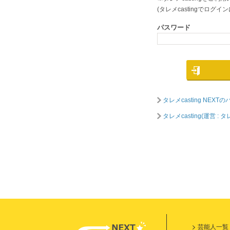
(タレメcastingでロ
パスワード
タレメcasting NE
タレメcasting(運営
芸能人一覧