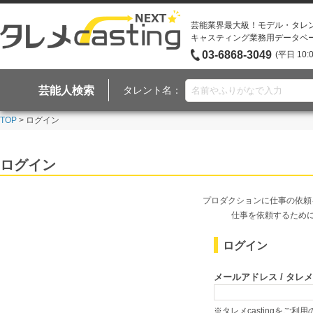
芸能業界最大級！モデル・タレ
キャスティング業務用データベ
03-6868-3049
(平日 10:
芸能人検索
タレント名：
TOP
> ログイン
ログイン
プロダクションに仕事の依頼
仕事を依頼するため
ログイン
メールアドレス / タレメcas
※タレメcastingをご利