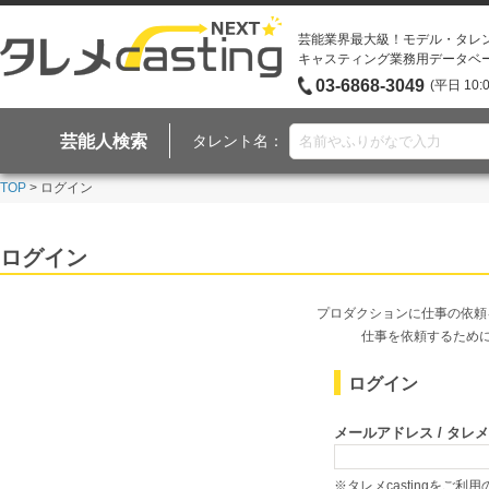
芸能業界最大級！モデル・タレ
キャスティング業務用データベ
03-6868-3049
(平日 10:
芸能人検索
タレント名：
TOP
> ログイン
ログイン
プロダクションに仕事の依頼
仕事を依頼するため
ログイン
メールアドレス / タレメcas
※タレメcastingをご利