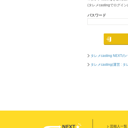
(タレメcastingでロ
パスワード
タレメcasting NE
タレメcasting(運営
芸能人一覧