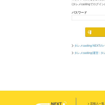
(タレメcastingでロ
パスワード
タレメcasting NE
タレメcasting(運営
芸能人一覧