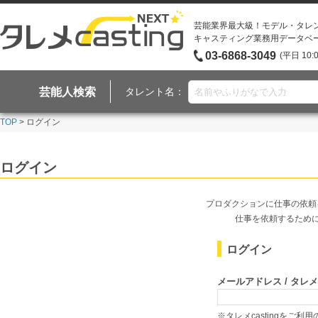
芸能業界最大級！モデル・タレ
キャスティング業務用データベ
03-6868-3049
(平日 10:
芸能人検索
タレント名：
TOP
> ログイン
ログイン
プロダクションに仕事の依頼
仕事を依頼するため
ログイン
メールアドレス / タレメcas
※タレメcastingをご利