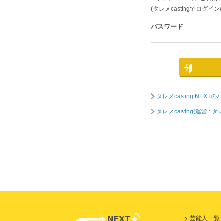
(タレメcastingでロ
パスワード
タレメcasting NE
タレメcasting(運営
芸能人一覧