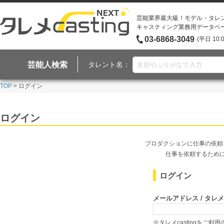
芸能業界最大級！モデル・タレ
キャスティング業務用データベ
03-6868-3049
(平日 10:
芸能人検索
タレント名：
TOP
> ログイン
ログイン
プロダクションに仕事の依頼
仕事を依頼するため
ログイン
メールアドレス / タレメcas
※タレメcastingをご利